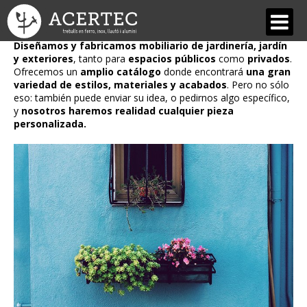
Mobiliario de jardinería
Diseñamos y fabricamos mobiliario de jardinería, jardín
y exteriores
, tanto para
espacios públicos
como
privados
.
QUIÉNES SOMOS
Ofrecemos un
amplio catálogo
donde encontrará
una gran
variedad de estilos, materiales y acabados
. Pero no sólo
Acertec
eso: también puede enviar su idea, o pedirnos algo específico,
y
nosotros haremos realidad cualquier pieza
Equipo
personalizada.
Diseños y materiales
Nuestras Ventajas
SERVICIOS
Forja Artística y Restauración
Estructuras metálicas
Cerrajería