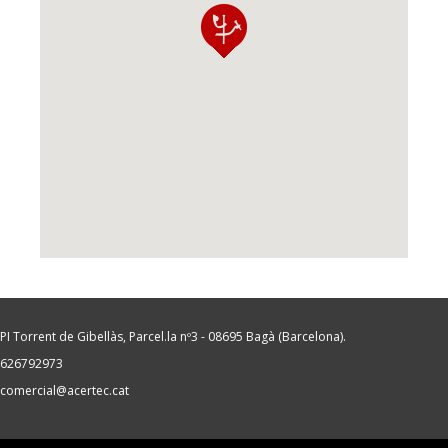
PI Torrent de Gibellàs, Parcel.la nº3 - 08695 Bagà (Barcelona).
626792973
comercial@acertec.cat