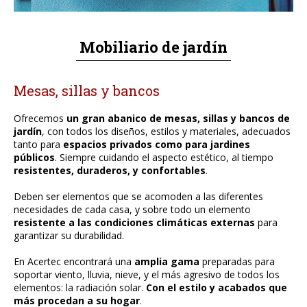
Carpintería de aluminio
Mobiliario de jardín
Chimeneas y estufas pellet
Mantenimientos industriales
Mesas, sillas y bancos
OFICINA TÉCNICA
Ofrecemos
un gran abanico de mesas, sillas y bancos de
jardín
, con todos los diseños, estilos y materiales, adecuados
PROYECTOS
tanto para
espacios privados como para jardines
públicos
. Siempre cuidando el aspecto estético, al tiempo
CONTACTO
resistentes, duraderos, y confortables
.
Deben ser elementos que se acomoden a las diferentes
CA
necesidades de cada casa, y sobre todo un elemento
resistente a las condiciones climáticas externas
para
ES
garantizar su durabilidad.
En Acertec encontrará una
amplia gama
preparadas para
EN
soportar viento, lluvia, nieve, y el más agresivo de todos los
elementos: la radiación solar.
Con el estilo y acabados que
más procedan a su hogar
.