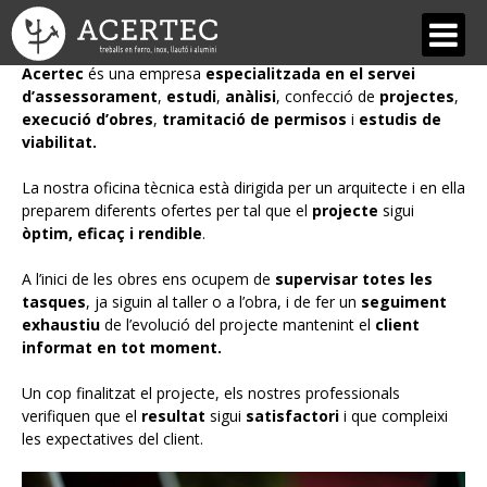
Oficina tècnica
Acertec
és una empresa
especialitzada en el servei
d’assessorament
,
estudi
,
anàlisi
, confecció de
projectes
,
QUI SOM
execució d’obres
,
tramitació de permisos
i
estudis de
viabilitat.
Acertec
La nostra oficina tècnica està dirigida per un arquitecte i en ella
Equip
preparem diferents ofertes per tal que el
projecte
sigui
òptim, eficaç i rendible
.
Dissenys, estils i materials
A l’inici de les obres ens ocupem de
supervisar totes les
Les nostres avantatges
tasques
, ja siguin al taller o a l’obra, i de fer un
seguiment
exhaustiu
de l’evolució del projecte mantenint el
client
SERVEIS
informat en tot moment.
Forja Artística i Restauració
Un cop finalitzat el projecte, els nostres professionals
verifiquen que el
resultat
sigui
satisfactori
i que compleixi
Estructures metàl·liques
les expectatives del client.
Serralleria