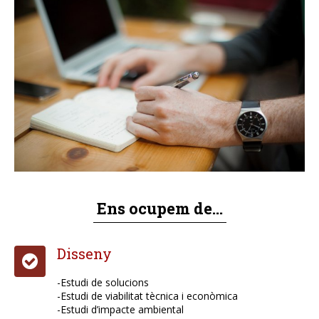
Fusteria alumini
Llars de foc i estufes pel·let
Manteniments industrials
OFICINA TÈCNICA
PROJECTES
CONTACTE
Ens ocupem de...
CA
ES
Disseny
EN
-Estudi de solucions
-Estudi de viabilitat tècnica i econòmica
-Estudi d’impacte ambiental