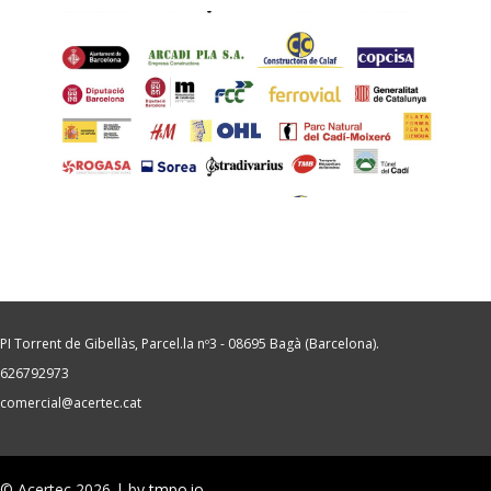
PI Torrent de Gibellàs, Parcel.la nº3 - 08695 Bagà (Barcelona).
626792973
comercial@acertec.cat
© Acertec 2026 | by
tmpo.io