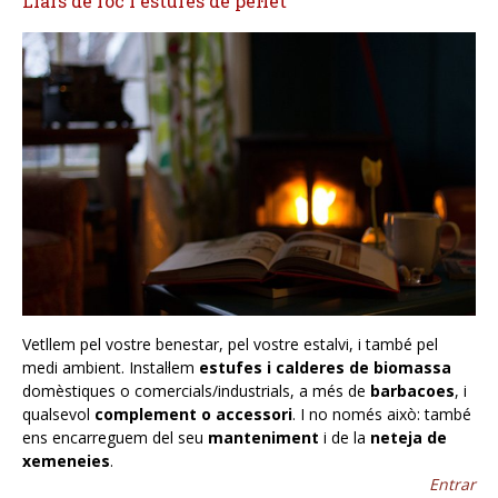
Llars de foc i estufes de pèl·let
Vetllem pel vostre benestar, pel vostre estalvi, i també pel
medi ambient. Instal·lem
estufes i calderes de biomassa
domèstiques o comercials/industrials, a més de
barbacoes
, i
qualsevol
complement o accessori
. I no només això: també
ens encarreguem del seu
manteniment
i de la
neteja de
xemeneies
.
Entrar