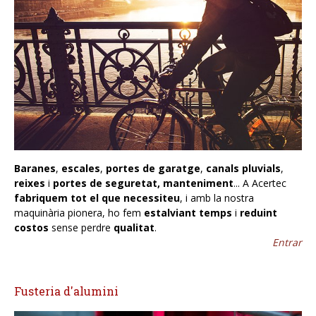
Baranes
,
escales
,
portes de garatge
,
canals pluvials
,
reixes
i
portes de seguretat, manteniment
... A Acertec
fabriquem tot el que necessiteu
, i amb la nostra
maquinària pionera, ho fem
estalviant temps
i
reduint
costos
sense perdre
qualitat
.
Entrar
Fusteria d'alumini