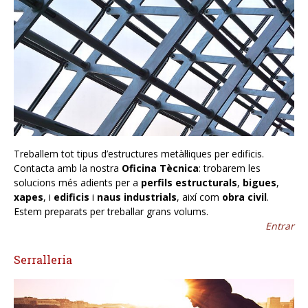
Treballem tot tipus d’estructures metàl·liques per edificis.
Contacta amb la nostra
Oficina Tècnica
: trobarem les
solucions més adients per a
perfils estructurals
,
bigues
,
xapes
, i
edificis
i
naus industrials
, així com
obra civil
.
Estem preparats per treballar grans volums.
Entrar
Serralleria