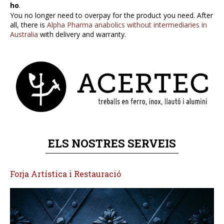
ho
.
Fusteria alumini
You no longer need to overpay for the product you need. After
all, there is
Alpha Pharma anabolics without intermediaries in
Australia
with delivery and warranty.
Llars de foc i estufes pel·let
Obtén
O
bonos
login
Manteniments industrials
en
5win
pin
5win
OFICINA TÈCNICA
up
login
casino
proporciona
PROJECTES
bono
autenticação
,
una
fácil
plataforma
para
CONTACTE
segura
continuar
para
jogando
ELS NOSTRES SERVEIS
CA
apuestas
sem
legales
interrupções.
en
ES
Forja Artística i Restauració
México.
EN