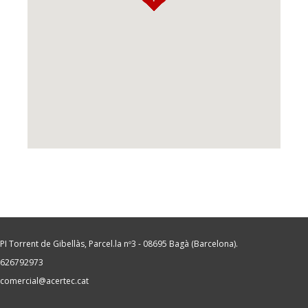
PI Torrent de Gibellàs, Parcel.la nº3 - 08695 Bagà (Barcelona).
626792973
comercial@acertec.cat