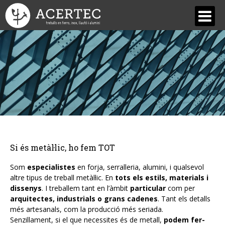
QUI SOM
Acertec
Equip
Dissenys, estils i materials
Les nostres avantatges
Si és metàl·lic, ho fem TOT
SERVEIS
Som
especialistes
en forja, serralleria, alumini, i qualsevol
Forja Artística i Restauració
altre tipus de treball metàl·lic. En
tots els estils, materials i
dissenys
. I treballem tant en l’àmbit
particular
com per
Estructures metàl·liques
arquitectes, industrials o grans cadenes
. Tant els detalls
més artesanals, com la producció més seriada.
Serralleria
Senzillament, si el que necessites és de metall,
podem fer-