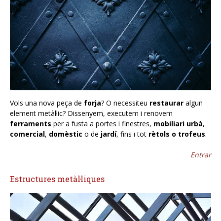
Vols una nova peça de
forja
? O necessiteu
restaurar
algun
element metàl·lic? Dissenyem, executem i renovem
ferraments
per a fusta a portes i finestres,
mobiliari urbà
,
comercial
,
domèstic
o de
jardí
, fins i tot
rètols o trofeus
.
Entrar
Estructures metàl·liques