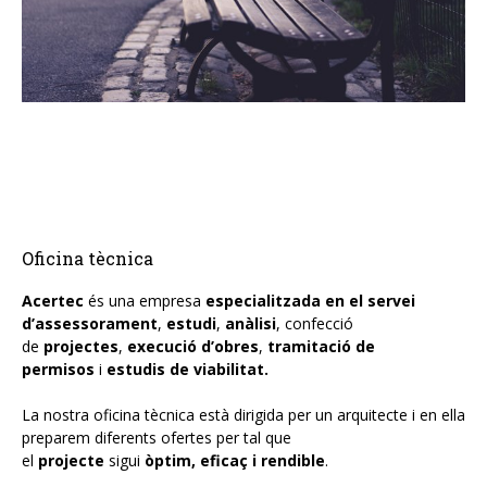
Fusteria alumini
Llars de foc i estufes pel·let
Manteniments industrials
OFICINA TÈCNICA
PROJECTES
Oficina tècnica
CONTACTE
Acertec
és una empresa
especialitzada en el servei
CA
d’assessorament
,
estudi
,
anàlisi
, confecció
de
projectes
,
execució d’obres
,
tramitació de
permisos
ES
i
estudis de viabilitat.
La nostra oficina tècnica està dirigida per un arquitecte i en ella
EN
preparem diferents ofertes per tal que
el
projecte
sigui
òptim, eficaç i rendible
.