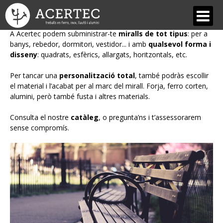
Miralls d'Alumini
A Acertec podem subministrar-te
miralls de tot tipus
: per a
banys, rebedor, dormitori, vestidor... i amb
qualsevol forma i
QUI SOM
disseny
: quadrats, esfèrics, allargats, horitzontals, etc.
Acertec
Per tancar una
personalització total
, també podràs escollir
el material i l’acabat per al marc del mirall. Forja, ferro corten,
Equip
alumini, però també fusta i altres materials.
Dissenys, estils i materials
Consulta el nostre
catàleg
, o pregunta’ns i t’assessorarem
sense compromís.
Les nostres avantatges
SERVEIS
Forja Artística i Restauració
Estructures metàl·liques
Serralleria