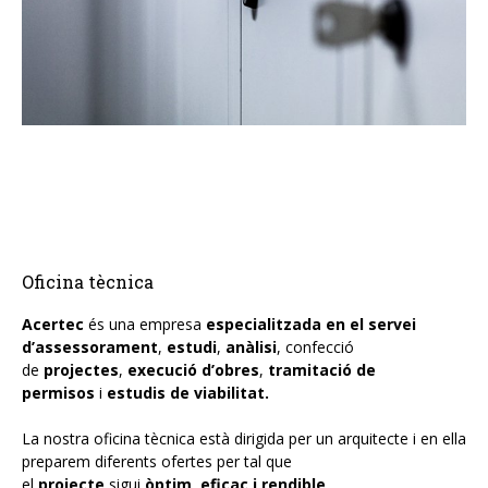
Fusteria alumini
Llars de foc i estufes pel·let
Manteniments industrials
OFICINA TÈCNICA
PROJECTES
CONTACTE
Oficina tècnica
CA
Acertec
és una empresa
especialitzada en el servei
d’assessorament
,
estudi
,
anàlisi
, confecció
de
ES
projectes
,
execució d’obres
,
tramitació de
permisos
i
estudis de viabilitat.
EN
La nostra oficina tècnica està dirigida per un arquitecte i en ella
preparem diferents ofertes per tal que
el
projecte
sigui
òptim, eficaç i rendible
.