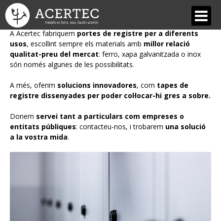
Portes de Registre
A Acertec fabriquem
portes de registre per a diferents
usos
, escollint sempre els materials amb
millor relació
QUI SOM
qualitat-preu del mercat
: ferro, xapa galvanitzada o inox
són només algunes de les possibilitats.
Acertec
A més, oferim
solucions innovadores
, com
tapes de
Equip
registre dissenyades per poder col·locar-hi gres a sobre.
Dissenys, estils i materials
Donem
servei tant a particulars com empreses o
entitats públiques
: contacteu-nos, i trobarem
una solució
Les nostres avantatges
a la vostra mida
.
SERVEIS
Forja Artística i Restauració
Estructures metàl·liques
Serralleria