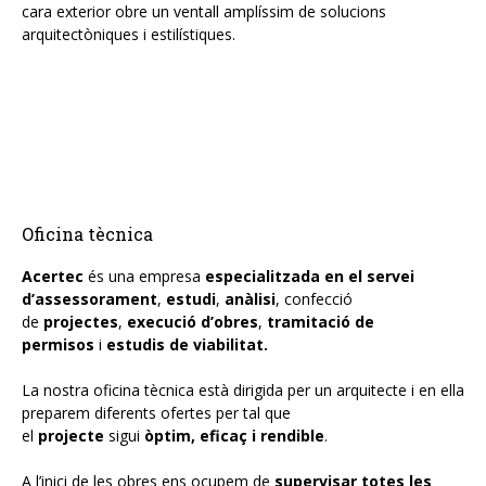
cara exterior obre un ventall amplíssim de solucions
arquitectòniques i estilístiques.
Oficina tècnica
Acertec
és una empresa
especialitzada en el servei
d’assessorament
,
estudi
,
anàlisi
, confecció
de
projectes
,
execució d’obres
,
tramitació de
permisos
i
estudis de viabilitat.
La nostra oficina tècnica està dirigida per un arquitecte i en ella
preparem diferents ofertes per tal que
el
projecte
sigui
òptim, eficaç i rendible
.
A l’inici de les obres ens ocupem de
supervisar totes les