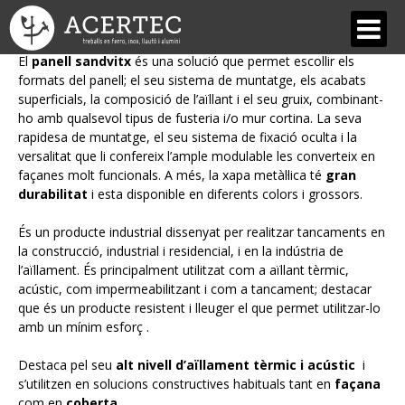
Cobertes i façanes de panell aïllat
El
panell sandvitx
és una solució que permet escollir els
formats del panell; el seu sistema de muntatge, els acabats
QUI SOM
superficials, la composició de l’aïllant i el seu gruix, combinant-
ho amb qualsevol tipus de fusteria i/o mur cortina. La seva
Acertec
rapidesa de muntatge, el seu sistema de fixació oculta i la
versalitat que li confereix l’ample modulable les converteix en
Equip
façanes molt funcionals. A més, la xapa metàl·lica té
gran
durabilitat
i esta disponible en diferents colors i grossors.
Dissenys, estils i materials
És un producte industrial dissenyat per realitzar tancaments en
Les nostres avantatges
la construcció, industrial i residencial, i en la indústria de
l’aïllament. És principalment utilitzat com a aïllant tèrmic,
SERVEIS
acústic, com impermeabilitzant i com a tancament; destacar
que és un producte resistent i lleuger el que permet utilitzar-lo
Forja Artística i Restauració
amb un mínim esforç .
Estructures metàl·liques
Destaca pel seu
alt nivell d’aïllament tèrmic i acústic
i
s’utilitzen en solucions constructives habituals tant en
façana
Serralleria
com en
coberta
.