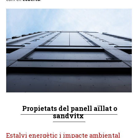
Fusteria alumini
Llars de foc i estufes pel·let
Manteniments industrials
OFICINA TÈCNICA
PROJECTES
CONTACTE
CA
ES
Propietats del panell aïllat o
sandvitx
EN
Estalvi energètic i impacte ambiental