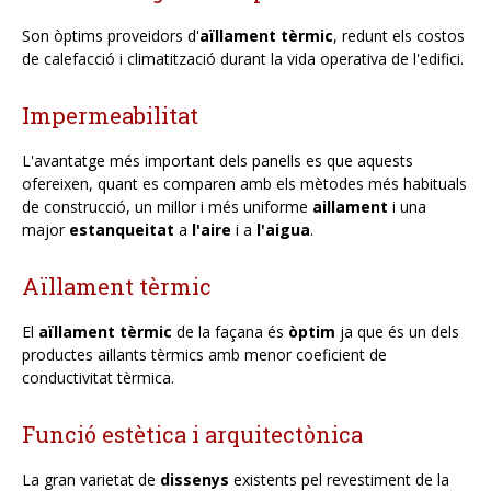
Son òptims proveidors d'
aïllament
tèrmic
, redunt els costos
de calefacció i climatització durant la vida operativa de l'edifici.
Impermeabilitat
L'avantatge més important dels panells es que aquests
ofereixen, quant es comparen amb els mètodes més habituals
de construcció, un millor i més uniforme
aillament
i una
major
estanqueitat
a
l'aire
i a
l'aigua
.
Aïllament tèrmic
El
aïllament tèrmic
de la façana és
òptim
ja que és un dels
productes aillants tèrmics amb menor coeficient de
conductivitat tèrmica.
Funció estètica i arquitectònica
La gran varietat de
dissenys
existents pel revestiment de la